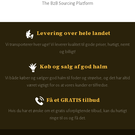
The B2B Sourcing Platform​​​
Levering over hele landet
Vi transporterer hver uge! Vi leverer kvalitet til gode priser, hurtigt, nemt
og billigt!
Køb og salg af god halm
Vi både køber og sælger god halm til foder og strøelse, og det har altid
været vigtigt for os at vores kunder er tilfredse.
Få et GRATIS tilbud
Hvis du har et ønske om et gratis uforpligtende tilbud, kan du hurtigt
ringe til os og få det​.