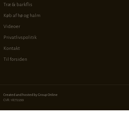
Træ & barkflis
Køb af hø og halm
Videoer
Privatlivspolitik
Kontakt
Til forsiden
Created and hosted by Group Online
CVR: 18772299
-->