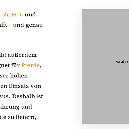
roh, Heu
und
fft – und genau
eibt außerdem
For at s
gnet für
Pferde
,
eser hohen
ren Einsatz von
aus. Deshalb ist
rfahrung und
e zu liefern,