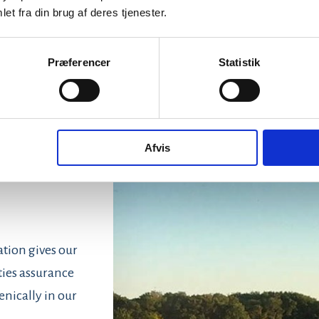
et fra din brug af deres tjenester.
Præferencer
Statistik
Afvis
tion gives our
ties assurance
enically in our