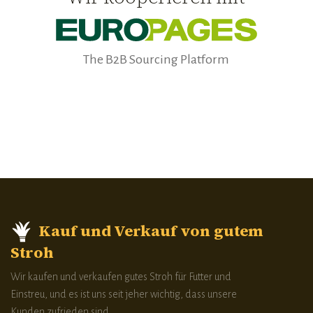
The B2B Sourcing Platform​​​
Kauf und Verkauf von gutem
Stroh
Wir kaufen und verkaufen gutes Stroh für Futter und
Einstreu, und es ist uns seit jeher wichtig, dass unsere
Kunden zufrieden sind.