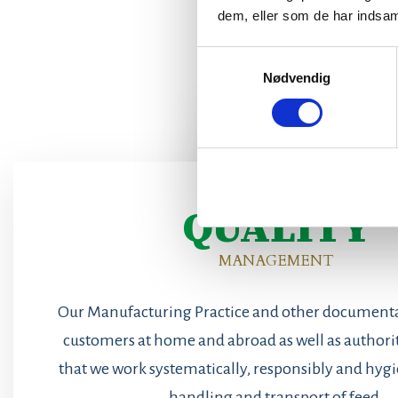
dem, eller som de har indsaml
Samtykkevalg
Nødvendig
QUALITY
​MANAGEMENT​
​Our Manufacturing Practice and other documenta
customers at home and abroad as well as authori
that we work systematically, responsibly and hygi
handling and transport of feed.​​