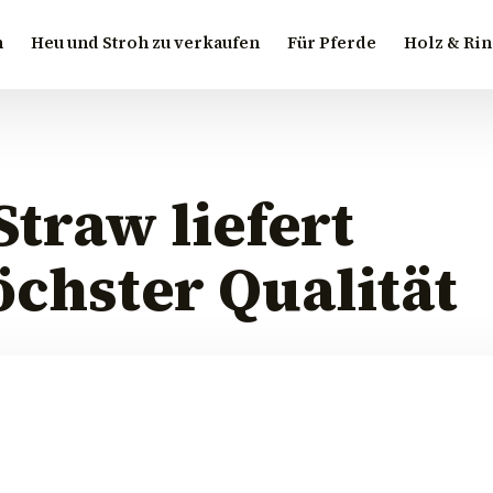
n
Heu und Stroh zu verkaufen
Für Pferde
Holz & Ri
traw liefert
chster Qualität