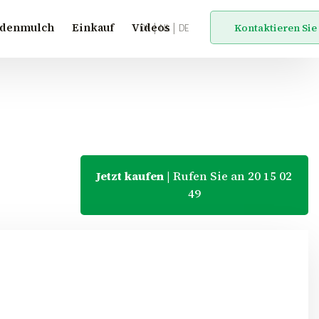
ndenmulch
Einkauf
Videos
Kontaktieren Sie
DK
|
NL
|
DE​
Jetzt kaufen
| Rufen Sie an 20 15 02
49