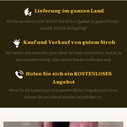
Lieferung im ganzen Land
Wir transportieren jede Woche! Wir liefern Qualität zu guten Preisen –
schnell, einfach und günstig!
Kauf und Verkauf von gutem Stroh
Wir kaufen und verkaufen gutes Stroh für Futter und Einstreu, und es ist
uns seit jeher wichtig, dass unsere Kunden zufrieden sind.
Holen Sie sich ein KOSTENLOSES
Angebot
Wenn Sie ein kostenloses und unverbindliches Angebot wünschen,
können Sie uns schnell anrufen und erhalten es.