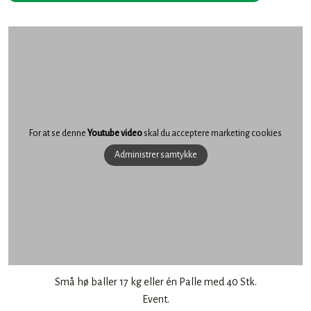
For at se denne
Youtube video
skal du acceptere marketing cookies
Administrer samtykke
​Små hø baller 17 kg eller én Palle med 40 Stk.
Event.