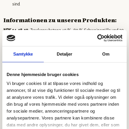
sind
Informationen zu unseren Produkten:
NPK 14-18-10
, Trockensubstanz 40 %, 80 % Schweinegülle und 20
% Geflügelgülle
Preis: 600 DKK pro Tonne
, Lieferung bis zum 31.03.2021 im Gebiet
4640 Faxe
Samtykke
Detaljer
Om
NPK 20-20-20
, Trockensubstanz 60 %, 100 % Geflügelgülle
(Mischung verschiedener Geflügeldüngemittel)
Denne hjemmeside bruger cookies
Preis: 670 DKK pro Tonne
, Lieferung bis zum 31.03.2021 im Gebiet
Vi bruger cookies til at tilpasse vores indhold og
4640 Faxe
annoncer, til at vise dig funktioner til sociale medier og til
at analysere vores trafik. Vi deler også oplysninger om
NPK 20-30-15
, Trockensubstanz 60 %, 70 % Schweinegülle und 30
din brug af vores hjemmeside med vores partnere inden
% Geflügelgülle
for sociale medier, annonceringspartnere og
Preis: 710 DKK pro Tonne
, Lieferung bis zum 31.03.2021 im Gebiet
analysepartnere. Vores partnere kan kombinere disse
4640 Faxe
data med andre oplysninger, du har givet dem, eller som